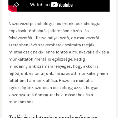
A szervezetpszichológiai és munkapszichológiai
képzések többségét jellemzően közép- és
felsővezetők, illetve pályakezdő, de már vezetői
szerepben lévő szakemberek számára tartják,
mintha csak nekik lenne fontos a munkavállalók és a
munkáltatók mentális egészsége. Pedig
mindannyiunk számára lényeges, hogy akkor is
fejlődjünk és tanuljunk, ha az adott munkahely nem
feltétlenül álmaink állása. Hiszen a mentális
egészségünk szorosan összefügg azzal, hogyan
viszonyulunk önmagunkhoz, másokhoz és a
munkánkhoz.
Tudás és tudatosság a munkaerőpiacon