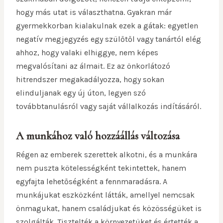
hogy más utat is választhatna. Gyakran már
gyermekkorban kialakulnak ezek a gátak: egyetlen
negatív megjegyzés egy szülőtől vagy tanártól elég
ahhoz, hogy valaki elhiggye, nem képes
megvalósítani az álmait. Ez az önkorlátozó
hitrendszer megakadályozza, hogy sokan
elinduljanak egy új úton, legyen szó
továbbtanulásról vagy saját vállalkozás indításáról.
A munkához való hozzáállás változása
Régen az emberek szerettek alkotni, és a munkára
nem puszta kötelességként tekintettek, hanem
egyfajta lehetőségként a fennmaradásra. A
munkájukat eszközként látták, amellyel nemcsak
önmagukat, hanem családjukat és közösségüket is
szolgálták. Tisztelték a környezetüket és értették a