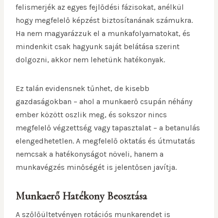
felismerjék az egyes fejlődési fázisokat, anélkül
hogy megfelelő képzést biztosítanának számukra.
Ha nem magyarázzuk el a munkafolyamatokat, és
mindenkit csak hagyunk saját belátása szerint
dolgozni, akkor nem lehetünk hatékonyak.
Ez talán evidensnek tűnhet, de kisebb
gazdaságokban – ahol a munkaerő csupán néhány
ember között oszlik meg, és sokszor nincs
megfelelő végzettség vagy tapasztalat – a betanulás
elengedhetetlen. A megfelelő oktatás és útmutatás
nemcsak a hatékonyságot növeli, hanem a
munkavégzés minőségét is jelentősen javítja.
Munkaerő Hatékony Beosztása
A szőlőültetvényen rotációs munkarendet is