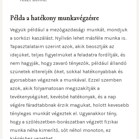
Példa a hatékony munkavégzésre
Vegyük például a mezőgazdasági munkát, mondjuk
a sorközi kaszálást. Nyílván lehet másféle munka is.
Tapasztalataim szerint azok, akik beosztják az
idejüket, teljes figyelmüket a feladatra fordítják, és
nem hagyják, hogy zavaró tényezők, például állandó
szünetek eltereljék őket, sokkal hatékonyabbak és
gyorsabban végeznek a munkával. Ezzel szemben
azok, akik folyamatosan megszakítják a
tevékenységüket, kevésbé hatékonyak, és a nap
végére fáradtabbnak érzik magukat, holott kevesebb
tényleges munkát végeztek el. Ugyanakkor tény,
hogy a szőlészetben-borászatban végzett fizikai
munka néha kimerítő, sőt néhol monoton, ez
kiégéshez vezethet.