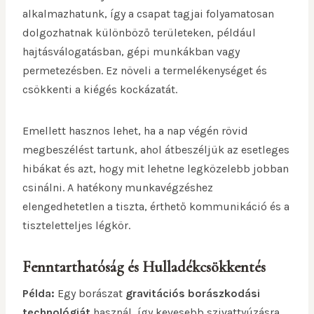
alkalmazhatunk, így a csapat tagjai folyamatosan
dolgozhatnak különböző területeken, például
hajtásválogatásban, gépi munkákban vagy
permetezésben. Ez növeli a termelékenységet és
csökkenti a kiégés kockázatát.
Emellett hasznos lehet, ha a nap végén rövid
megbeszélést tartunk, ahol átbeszéljük az esetleges
hibákat és azt, hogy mit lehetne legközelebb jobban
csinálni. A hatékony munkavégzéshez
elengedhetetlen a tiszta, érthető kommunikáció és a
tiszteletteljes légkör.
Fenntarthatóság és Hulladékcsökkentés
Példa:
Egy borászat
gravitációs borászkodási
technológiát
használ, így kevesebb szivattyúzásra