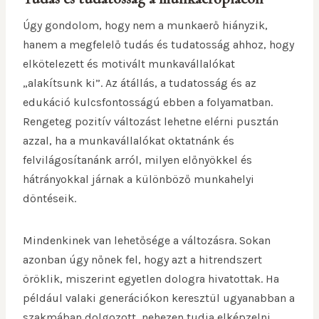
Úgy gondolom, hogy nem a munkaerő hiányzik,
hanem a megfelelő tudás és tudatosság ahhoz, hogy
elkötelezett és motivált munkavállalókat
„alakítsunk ki”. Az átállás, a tudatosság és az
edukáció kulcsfontosságú ebben a folyamatban.
Rengeteg pozitív változást lehetne elérni pusztán
azzal, ha a munkavállalókat oktatnánk és
felvilágosítanánk arról, milyen előnyökkel és
hátrányokkal járnak a különböző munkahelyi
döntéseik.
Mindenkinek van lehetősége a változásra. Sokan
azonban úgy nőnek fel, hogy azt a hitrendszert
öröklik, miszerint egyetlen dologra hivatottak. Ha
például valaki generációkon keresztül ugyanabban a
szakmában dolgozott, nehezen tudja elképzelni,