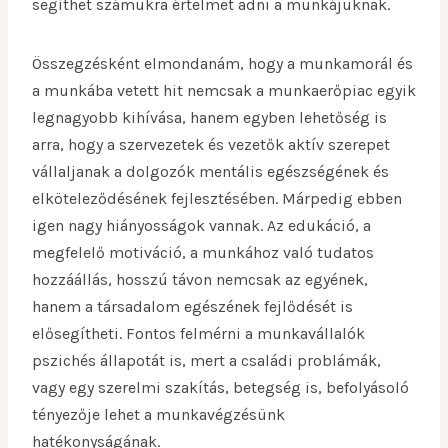
segíthet számukra értelmet adni a munkájuknak.
Összegzésként elmondanám, hogy a munkamorál és
a munkába vetett hit nemcsak a munkaerőpiac egyik
legnagyobb kihívása, hanem egyben lehetőség is
arra, hogy a szervezetek és vezetők aktív szerepet
vállaljanak a dolgozók mentális egészségének és
elköteleződésének fejlesztésében. Márpedig ebben
igen nagy hiányosságok vannak. Az edukáció, a
megfelelő motiváció, a munkához való tudatos
hozzáállás, hosszú távon nemcsak az egyének,
hanem a társadalom egészének fejlődését is
elősegítheti. Fontos felmérni a munkavállalók
pszichés állapotát is, mert a családi problámák,
vagy egy szerelmi szakítás, betegség is, befolyásoló
tényezője lehet a munkavégzésünk
hatékonyságának.