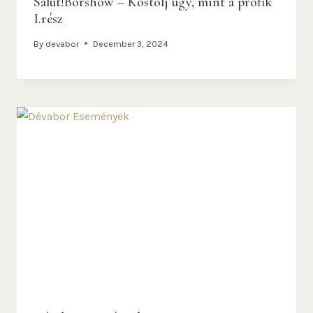
Salut!Borshow – Kóstolj úgy, mint a profik
I.rész
By
devabor
December 3, 2024