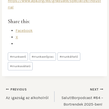
https://www.apa.org/ed/graduate/specialize/indust
rial
Share this:
Facebook
X
#
munkaerő
#
munkaerőpiac
#
munkáltató
#
munkavállaló
PREVIOUS
NEXT
Az igazság az alkoholról
Salut!Borpodcast #84 –
Bortrendek 2025-ben!