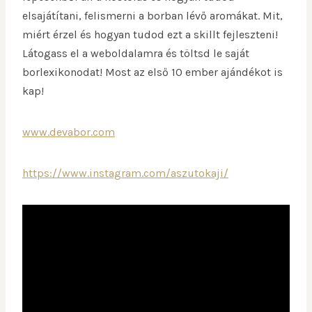
elsajátítani, felismerni a borban lévő aromákat. Mit,
miért érzel és hogyan tudod ezt a skillt fejleszteni!
Látogass el a weboldalamra és töltsd le saját
borlexikonodat! Most az első 10 ember ajándékot is
kap!
www.devabor.com
https://www.instagram.com/aszutokaji/