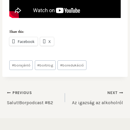
Share this:
Facebook
X
#
borajánló
#
borblog
#
boredukáció
PREVIOUS
NEXT
Salut!Borpodcast #82
Az igazság az alkoholról