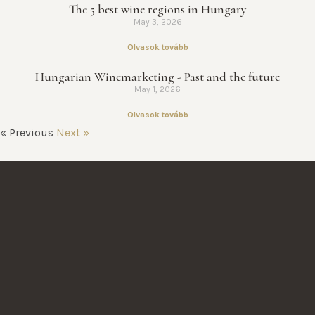
The 5 best wine regions in Hungary
May 3, 2026
Olvasok tovább
Hungarian Winemarketing - Past and the future
May 1, 2026
Olvasok tovább
« Previous
Next »