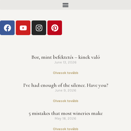
Bor, mint befektetés – kinek való
June 13, 2026
Olvasok tovább
I've had enough of the silence. Have you?
June 9, 2026
Olvasok tovább
5 mistakes that most wineries make
May 18, 2026
Olvasok tovább