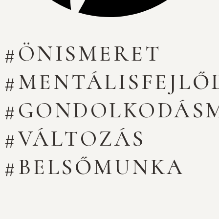
#ÖNISMERET
#MENTÁLISFEJLŐ
#GONDOLKODÁS
#VÁLTOZÁS
#BELSŐMUNKA