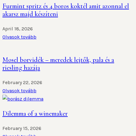
Furmint spritz és 4 boros koktél amit azonnal el
akarsz majd készíteni
April 18, 2026
Olvasok tovább
Mosel borvidék – meredek lejtők, pala és a
riesling hazája
February 22, 2026
Olvasok tovább
Dilemma of a winemaker
February 15, 2026