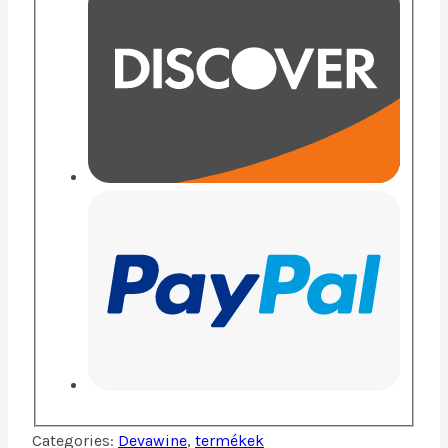
Categories:
Devawine
,
termékek