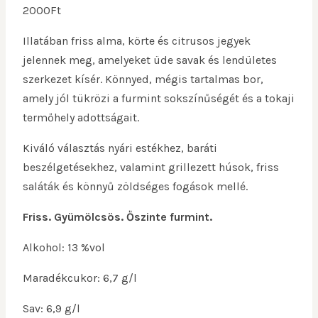
2000
Ft
Illatában friss alma, körte és citrusos jegyek
jelennek meg, amelyeket üde savak és lendületes
szerkezet kísér. Könnyed, mégis tartalmas bor,
amely jól tükrözi a furmint sokszínűségét és a tokaji
termőhely adottságait.
Kiváló választás nyári estékhez, baráti
beszélgetésekhez, valamint grillezett húsok, friss
saláták és könnyű zöldséges fogások mellé.
Friss. Gyümölcsös. Őszinte furmint.
Alkohol: 13 %vol
Maradékcukor: 6,7 g/l
Sav: 6,9 g/l