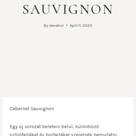
SAUVIGNON
By
devabor
April 11, 2025
Cabernet Sauvignon
Egy új sorozat keretein belül, különböző
szőlőfajtákat és borfajtákat szeretnék bemutatni.