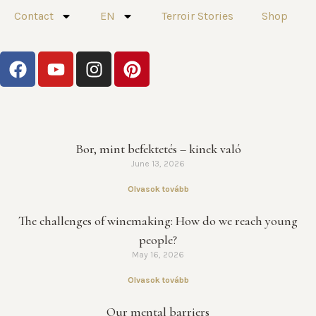
Contact
EN
Terroir Stories
Shop
Bor, mint befektetés – kinek való
June 13, 2026
Olvasok tovább
The challenges of winemaking: How do we reach young
people?
May 16, 2026
Olvasok tovább
Our mental barriers