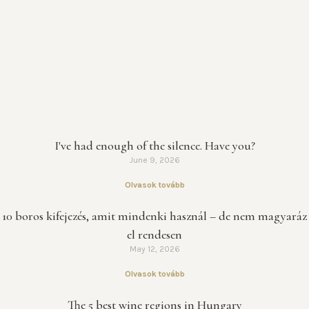
I've had enough of the silence. Have you?
June 9, 2026
Olvasok tovább
10 boros kifejezés, amit mindenki használ – de nem magyaráz
el rendesen
May 12, 2026
Olvasok tovább
The 5 best wine regions in Hungary