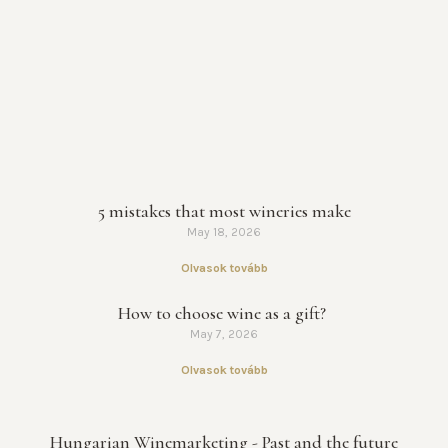
5 mistakes that most wineries make
May 18, 2026
Olvasok tovább
How to choose wine as a gift?
May 7, 2026
Olvasok tovább
Hungarian Winemarketing - Past and the future