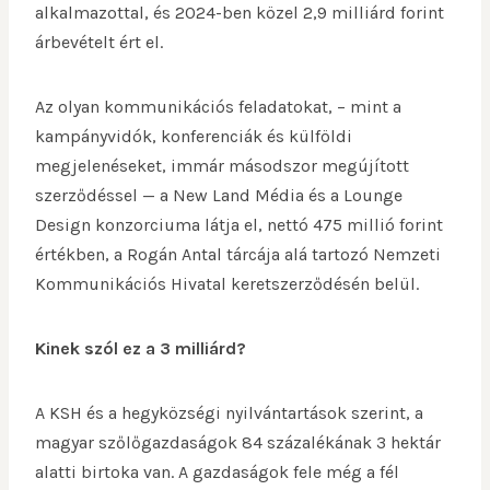
alkalmazottal, és 2024-ben közel 2,9 milliárd forint
árbevételt ért el.
Az olyan kommunikációs feladatokat, – mint a
kampányvidók, konferenciák és külföldi
megjelenéseket, immár másodszor megújított
szerződéssel — a New Land Média és a Lounge
Design konzorciuma látja el, nettó 475 millió forint
értékben, a Rogán Antal tárcája alá tartozó Nemzeti
Kommunikációs Hivatal keretszerződésén belül.
Kinek szól ez a 3 milliárd?
A KSH és a hegyközségi nyilvántartások szerint, a
magyar szőlőgazdaságok 84 százalékának 3 hektár
alatti birtoka van. A gazdaságok fele még a fél