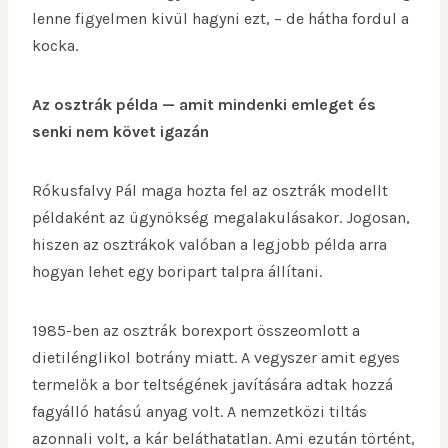
lenne figyelmen kivül hagyni ezt, – de hátha fordul a
kocka.
Az osztrák példa — amit mindenki emleget és
senki nem követ igazán
Rókusfalvy Pál maga hozta fel az osztrák modellt
példaként az ügynökség megalakulásakor. Jogosan,
hiszen az osztrákok valóban a legjobb példa arra
hogyan lehet egy boripart talpra állítani.
1985-ben az osztrák borexport összeomlott a
dietilénglikol botrány miatt. A vegyszer amit egyes
termelők a bor teltségének javítására adtak hozzá
fagyálló hatású anyag volt. A nemzetközi tiltás
azonnali volt, a kár beláthatatlan. Ami ezután történt,