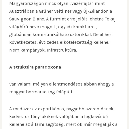
Magyarországon nincs olyan „vezérfajta” mint
Ausztriában a Grüner Veltliner vagy Új-Zélandon a
Sauvignon Blanc. A furmint erre jelölt lehetne Tokaj
világhírű neve mögött, egyedi karakterrel,
globálisan kommunikálható sztorikkal. De ehhez
következetes, évtizedes elkötelezettség kellene.
Nem kampányok. Infrastruktúra.
A struktúra paradoxona
Van valami mélyen ellentmondásos abban ahogy a
magyar bormarketing felépült.
A rendszer az exportképes, nagyobb szereplőknek
kedvez ez tény, akiknek valójában a legkevésbé
kellene az állami segítség, mert ők már megállják a