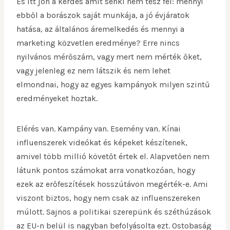
És itt jön a kérdés amit senki nem tesz fel: mennyi
ebből a borászok saját munkája, a jó évjáratok
hatása, az általános áremelkedés és mennyi a
marketing közvetlen eredménye? Erre nincs
nyilvános mérőszám, vagy mert nem mérték őket,
vagy jelenleg ez nem látszik és nem lehet
elmondnai, hogy az egyes kampányok milyen szintű
eredményeket hoztak.
Elérés van. Kampány van. Esemény van. Kínai
influenszerek videókat és képeket készítenek,
amivel több millió követőt értek el. Alapvetően nem
látunk pontos számokat arra vonatkozóan, hogy
ezek az erőfeszítések hosszútávon megérték-e. Ami
viszont biztos, hogy nem csak az influenszereken
múlott. Sajnos a politikai szerepünk és széthúzások
az EU-n belül is nagyban befolyásolta ezt. Ostobaság