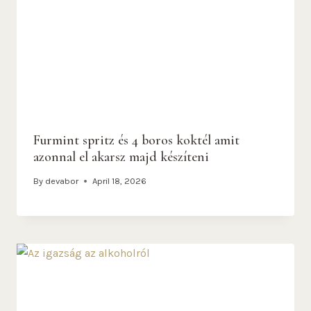
Furmint spritz és 4 boros koktél amit
azonnal el akarsz majd készíteni
By
devabor
April 18, 2026