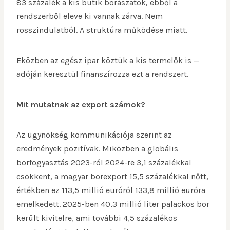
83 százalék a kis butik borászatok, ebből a
rendszerből eleve ki vannak zárva. Nem
rosszindulatból. A struktúra működése miatt.
Eközben az egész ipar köztük a kis termelők is —
adóján keresztül finanszírozza ezt a rendszert.
Mit mutatnak az export számok?
Az ügynökség kommunikációja szerint az
eredmények pozitívak. Miközben a globális
borfogyasztás 2023-ról 2024-re 3,1 százalékkal
csökkent, a magyar borexport 15,5 százalékkal nőtt,
értékben ez 113,5 millió euróról 133,8 millió euróra
emelkedett. 2025-ben 40,3 millió liter palackos bor
került kivitelre, ami további 4,5 százalékos