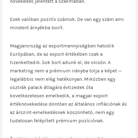
növekedés jelentett a szakmában.
Ezek valóban pozitív számok. De van egy szám ami
mindent árnyékba borít.
Magyarország az exportmennyiségben hatodik
Európában, de az export értékében csak a
tizenkettedik. Sok bort adunk el, de olcsón. A
marketing nem a prémium irányba tolja a képet —
legalábbis nem elég hatékonyan. Miközben egy
osztrák palack átlagára évtizedek óta
következetesen emelkedik, a magyar export
értéknövekedése döntően az általános inflációnak és
az árszint-emelkedésnek köszönhető, nem egy
tudatosan felépített prémium pozíciónak.