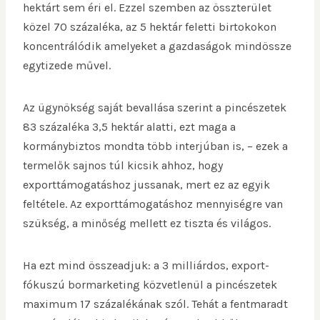
hektárt sem éri el. Ezzel szemben az összterület
közel 70 százaléka, az 5 hektár feletti birtokokon
koncentrálódik amelyeket a gazdaságok mindössze
egytizede művel.
Az ügynökség saját bevallása szerint a pincészetek
83 százaléka 3,5 hektár alatti, ezt maga a
kormánybiztos mondta több interjúban is, – ezek a
termelők sajnos túl kicsik ahhoz, hogy
exporttámogatáshoz jussanak, mert ez az egyik
feltétele. Az exporttámogatáshoz mennyiségre van
szükség, a minőség mellett ez tiszta és világos.
Ha ezt mind összeadjuk: a 3 milliárdos, export-
fókuszú bormarketing közvetlenül a pincészetek
maximum 17 százalékának szól. Tehát a fentmaradt