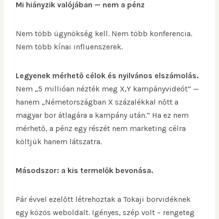
Mi hiányzik valójában — nem a pénz
Nem több ügynökség kell. Nem több konferencia.
Nem több kínai influenszerek.
Legyenek mérhető célok és nyilvános elszámolás.
Nem „5 millióan nézték meg X,Y kampányvideót” —
hanem „Németországban X százalékkal nőtt a
magyar bor átlagára a kampány után.” Ha ez nem
mérhető, a pénz egy részét nem marketing célra
költjük hanem látszatra.
Másodszor: a kis termelők bevonása.
Pár évvel ezelőtt létrehoztak a Tokaji borvidéknek
egy közös weboldalt. Igényes, szép volt – rengeteg