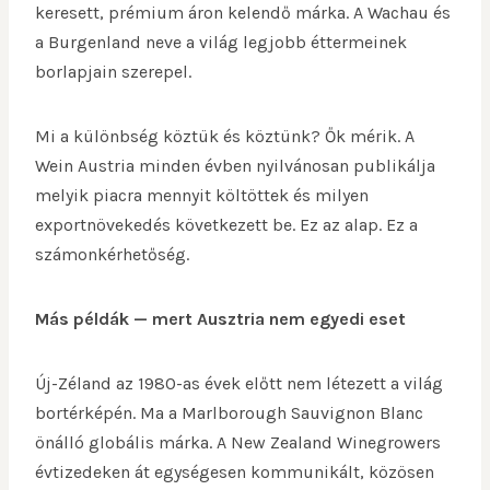
keresett, prémium áron kelendő márka. A Wachau és
a Burgenland neve a világ legjobb éttermeinek
borlapjain szerepel.
Mi a különbség köztük és köztünk? Ők mérik. A
Wein Austria minden évben nyilvánosan publikálja
melyik piacra mennyit költöttek és milyen
exportnövekedés következett be. Ez az alap. Ez a
számonkérhetőség.
Más példák — mert Ausztria nem egyedi eset
Új-Zéland az 1980-as évek előtt nem létezett a világ
bortérképén. Ma a Marlborough Sauvignon Blanc
önálló globális márka. A New Zealand Winegrowers
évtizedeken át egységesen kommunikált, közösen