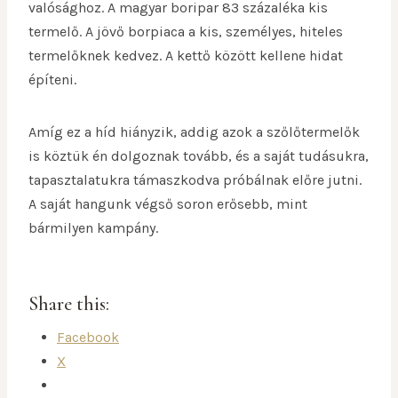
valósághoz. A magyar boripar 83 százaléka kis
termelő. A jövő borpiaca a kis, személyes, hiteles
termelőknek kedvez. A kettő között kellene hidat
építeni.
Amíg ez a híd hiányzik, addig azok a szőlőtermelők
is köztük én dolgoznak tovább, és a saját tudásukra,
tapasztalatukra támaszkodva próbálnak előre jutni.
A saját hangunk végső soron erősebb, mint
bármilyen kampány.
Share this:
Facebook
X