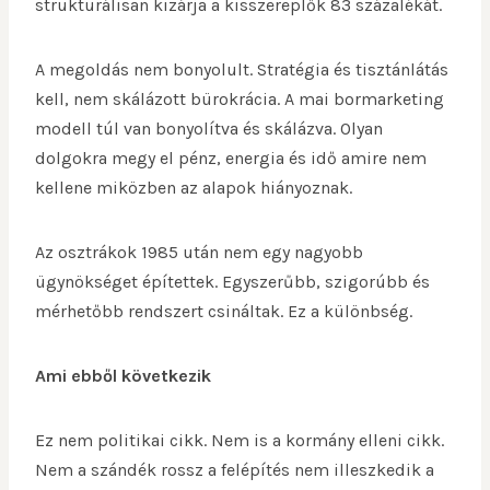
strukturálisan kizárja a kisszereplők 83 százalékát.
A megoldás nem bonyolult. Stratégia és tisztánlátás
kell, nem skálázott bürokrácia. A mai bormarketing
modell túl van bonyolítva és skálázva. Olyan
dolgokra megy el pénz, energia és idő amire nem
kellene miközben az alapok hiányoznak.
Az osztrákok 1985 után nem egy nagyobb
ügynökséget építettek. Egyszerűbb, szigorúbb és
mérhetőbb rendszert csináltak. Ez a különbség.
Ami ebből következik
Ez nem politikai cikk. Nem is a kormány elleni cikk.
Nem a szándék rossz a felépítés nem illeszkedik a