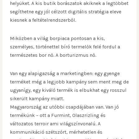
helyüket. A kis butik borászatok akiknek a legtöbbet
segíthetne egy jól célzott digitális stratégia eleve
kiesnek a feltételrendszerből.
Miközben a világ borpiaca pontosan a kis,
személyes, történettel bíró termelők felé fordul a
természetes bor nő. A borturizmus nő.
Van egy alapigazság a marketingben: egy gyenge
terméket még a legjobb kampány sem ment meg de
ugyanígy, egy kiváló termék is elbukhat egy rosszul
sikerült kampány miatt.
Magyarország az utóbbi csapdájában van. Van jó
termékünk – ott a Furmint, Olaszrizling és
változatos terroir ami világszínvonalú. A
kommunikáció szétszórt, mérhetetlen és