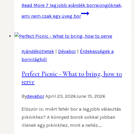
Read More
7 legjobb ajándék borrajongóknak,
ami nem csak egy üveg bor
Ajándékötletek
|
Dévabor
|
Érdekességek a
borvilágból
Perfect Picnic - What to bring, how to
serve
By
devabor
April 23, 2026
June 15, 2026
Először is: miért fehér bor a legjobb választás
piknikhez? A könnyed borok sokkal jobban
illenek egy piknikhez, mint a nehéz,…