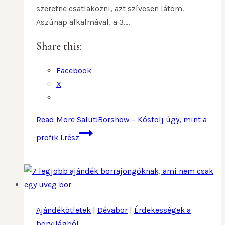
szeretne csatlakozni, azt szívesen látom.
Aszúnap alkalmával, a 3….
Share this:
Facebook
X
Read More
Salut!Borshow – Kóstolj úgy, mint a
profik I.rész
Ajándékötletek
|
Dévabor
|
Érdekességek a
borvilágból