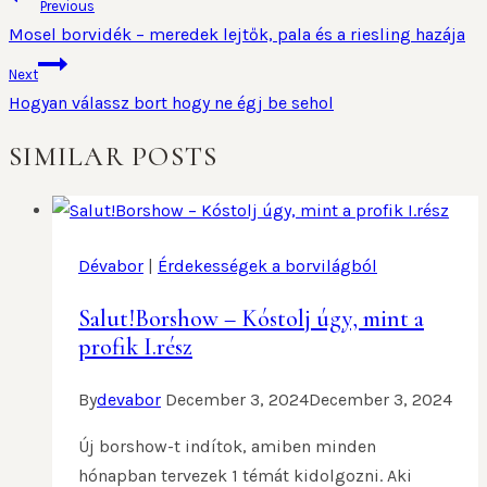
Previous
Mosel borvidék – meredek lejtők, pala és a riesling hazája
Next
Hogyan válassz bort hogy ne égj be sehol
SIMILAR POSTS
Dévabor
|
Érdekességek a borvilágból
Salut!Borshow – Kóstolj úgy, mint a
profik I.rész
By
devabor
December 3, 2024
December 3, 2024
Új borshow-t indítok, amiben minden
hónapban tervezek 1 témát kidolgozni. Aki