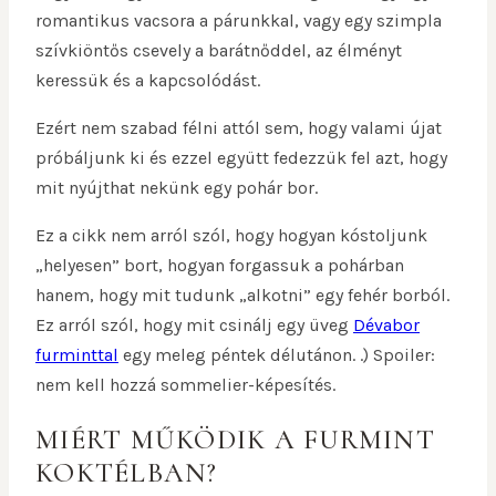
romantikus vacsora a párunkkal, vagy egy szimpla
szívkiöntős csevely a barátnőddel, az élményt
keressük és a kapcsolódást.
Ezért nem szabad félni attól sem, hogy valami újat
próbáljunk ki és ezzel együtt fedezzük fel azt, hogy
mit nyújthat nekünk egy pohár bor.
Ez a cikk nem arról szól, hogy hogyan kóstoljunk
„helyesen” bort, hogyan forgassuk a pohárban
hanem, hogy mit tudunk „alkotni” egy fehér borból.
Ez arról szól, hogy mit csinálj egy üveg
Dévabor
furminttal
egy meleg péntek délutánon. .) Spoiler:
nem kell hozzá sommelier-képesítés.
MIÉRT MŰKÖDIK A FURMINT
KOKTÉLBAN?