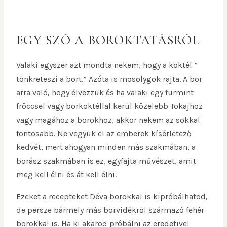
EGY SZÓ A BOROKTATÁSRÓL
Valaki egyszer azt mondta nekem, hogy a koktél ”
tönkreteszi a bort.” Azóta is mosolygok rajta. A bor
arra való, hogy élvezzük és ha valaki egy furmint
fröccsel vagy borkoktéllal kerül közelebb Tokajhoz
vagy magához a borokhoz, akkor nekem az sokkal
fontosabb. Ne vegyük el az emberek kísérletező
kedvét, mert ahogyan minden más szakmában, a
borász szakmában is ez, egyfajta művészet, amit
meg kell élni és át kell élni.
Ezeket a recepteket Déva borokkal is kipróbálhatod,
de persze bármely más borvidékről származó fehér
borokkal is. Ha ki akarod próbálni az eredetivel