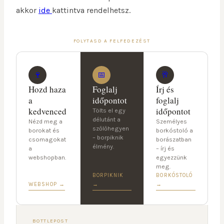
akkor
ide
kattintva rendelhetsz.
FOLYTASD A FELFEDEZÉST
🍷
📅
🥂
Hozd haza
Foglalj
Írj és
a
időpontot
foglalj
kedvenced
időpontot
Tölts el egy
délutánt a
Nézd meg a
Személyes
szőlőhegyen
borokat és
borkóstoló a
– borpiknik
csomagokat
borászatban
élmény.
a
– írj és
webshopban.
egyezzünk
meg.
BORPIKNIK
BORKÓSTOLÓ
WEBSHOP →
→
→
BOTTLEPOST