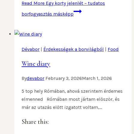
Read More
Egy korty jelenlét – tudatos
borfogyasztás másképp
Dévabor
|
Érdekességek a borvilágból
|
Food
Wine diary
By
devabor
February 3, 2026
March 1, 2026
5 top hely Rómában, ahová szerintem érdemes
elmenned Rómában most jártam először, és
már az utazás előtt izgatott voltam,…
Share this: