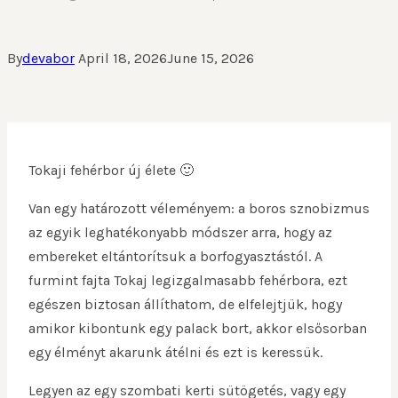
By
devabor
April 18, 2026
June 15, 2026
Tokaji fehérbor új élete 🙂
Van egy határozott véleményem: a boros sznobizmus
az egyik leghatékonyabb módszer arra, hogy az
embereket eltántorítsuk a borfogyasztástól. A
furmint fajta Tokaj legizgalmasabb fehérbora, ezt
egészen biztosan állíthatom, de elfelejtjük, hogy
amikor kibontunk egy palack bort, akkor elsősorban
egy élményt akarunk átélni és ezt is keressük.
Legyen az egy szombati kerti sütögetés, vagy egy